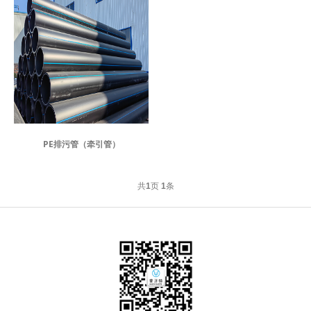
PE排污管（牵引管）
共
1
页
1
条